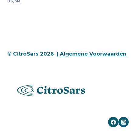
DS
,
SM
9-
72
/
SM
18,5
mm
quantity
© CitroSars 2026 |
Algemene Voorwaarden