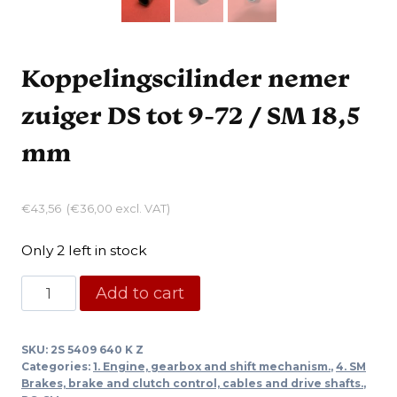
Koppelingscilinder nemer
zuiger DS tot 9-72 / SM 18,5
mm
€
43,56
(
€
36,00
excl. VAT)
Only 2 left in stock
Koppelingscilinder
Add to cart
nemer
zuiger
SKU:
2S 5409 640 K Z
DS
Categories:
1. Engine, gearbox and shift mechanism.
,
4. SM
tot
Brakes, brake and clutch control, cables and drive shafts.
,