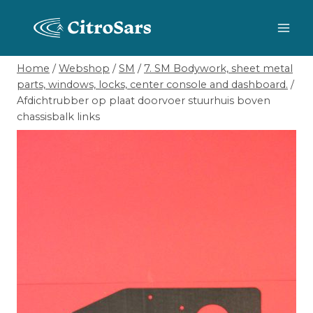
Skip
to
content
Home
/
Webshop
/
SM
/
7. SM Bodywork, sheet metal
parts, windows, locks, center console and dashboard.
/
Afdichtrubber op plaat doorvoer stuurhuis boven
chassisbalk links