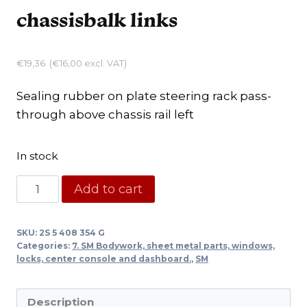
chassisbalk links
€
19,36
(
€
16,00
excl. VAT)
Sealing rubber on plate steering rack pass-
through above chassis rail left
In stock
Afdichtrubber
Add to cart
op
plaat
SKU:
2S 5 408 354 G
doorvoer
Categories:
7. SM Bodywork, sheet metal parts, windows,
stuurhuis
locks, center console and dashboard.
,
SM
boven
chassisbalk
Description