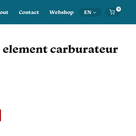
0
out
Contact
Webshop
EN
r element carburateur