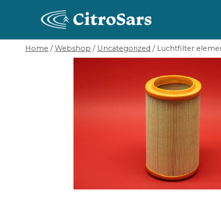
Skip
to
content
Home
/
Webshop
/
Uncategorized
/
Luchtfilter elemen