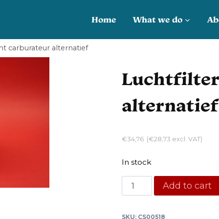
Home
What we do
Ab
t carburateur alternatief
Luchtfilte
alternatief
€
34,76
(
€
28,73
excl. VAT)
In stock
Luchtfilter
Add to cart
element
carburateur
SKU:
CS00518