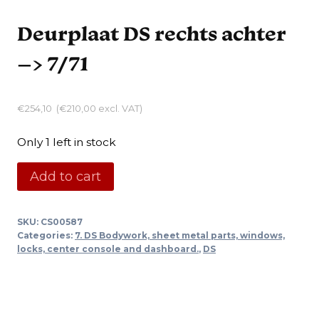
Deurplaat DS rechts achter
–> 7/71
€
254,10
(
€
210,00
excl. VAT)
Only 1 left in stock
Deurplaat
Add to cart
DS
rechts
SKU:
CS00587
achter
Categories:
7. DS Bodywork, sheet metal parts, windows,
-
locks, center console and dashboard.
,
DS
-
>
7/71