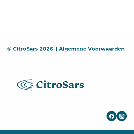
en
achterwiel
rechts
quantity
© CitroSars 2026 |
Algemene Voorwaarden