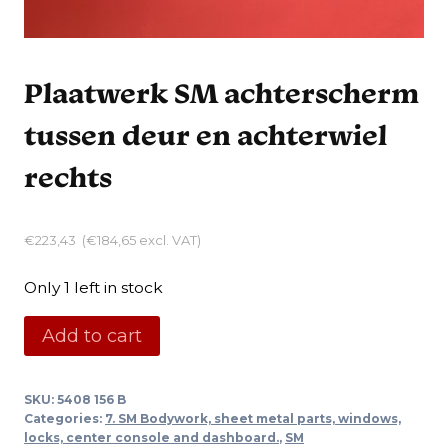
Plaatwerk SM achterscherm
tussen deur en achterwiel
rechts
€
223,43
(
€
184,65
excl. VAT)
Only 1 left in stock
Plaatwerk
Add to cart
SM
achterscherm
SKU:
5408 156 B
tussen
Categories:
7. SM Bodywork, sheet metal parts, windows,
deur
locks, center console and dashboard.
,
SM