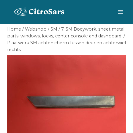
Skip
to
content
Home
/
Webshop
/
SM
/
7. SM Bodywork, sheet metal
parts, windows, locks, center console and dashboard.
/
Plaatwerk SM achterscherm tussen deur en achterwiel
rechts