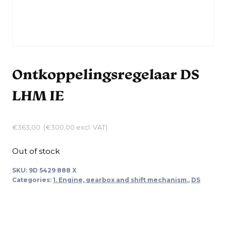
Ontkoppelingsregelaar DS
LHM IE
€
363,00
(
€
300,00
excl. VAT)
Out of stock
SKU:
9D 5429 888 X
Categories:
1. Engine, gearbox and shift mechanism.
,
DS