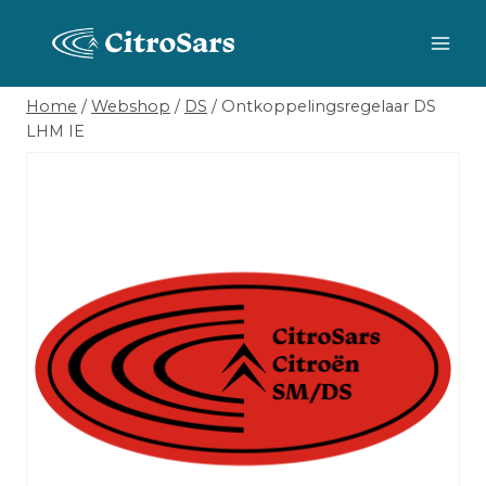
Skip
to
content
Home
/
Webshop
/
DS
/
Ontkoppelingsregelaar DS
LHM IE