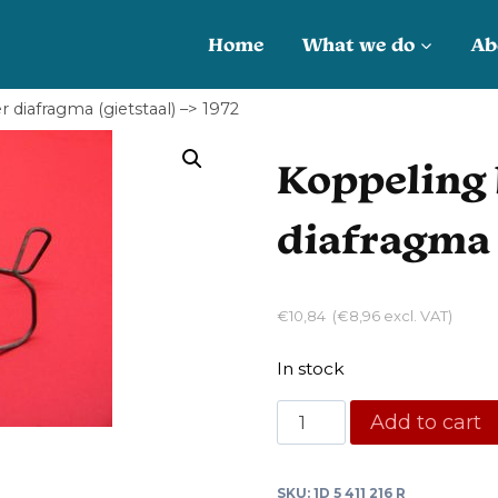
Home
What we do
Ab
diafragma (gietstaal) –> 1972
Koppeling 
diafragma 
€
10,84
(
€
8,96
excl. VAT)
In stock
Koppeling
Add to cart
borgveer
druklager
SKU:
1D 5 411 216 R