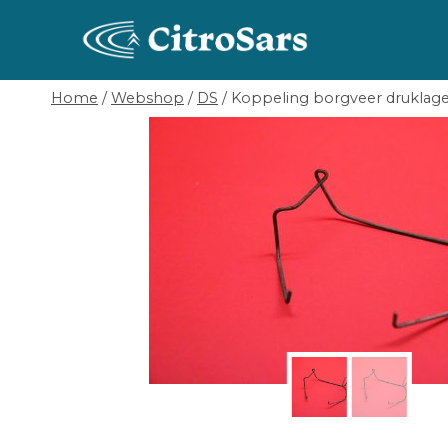
Skip
to
content
Home
/
Webshop
/
DS
/
Koppeling borgveer druklager 