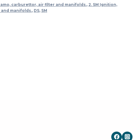
namo, carburettor, air filter and manifolds.
,
2. SM Ignition,
r and manifolds.
,
DS
,
SM