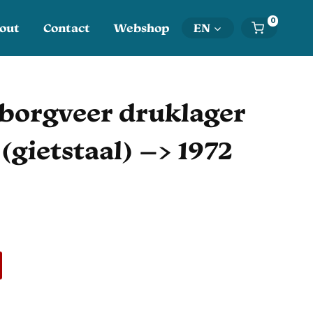
0
out
Contact
Webshop
EN
borgveer druklager
(gietstaal) –> 1972