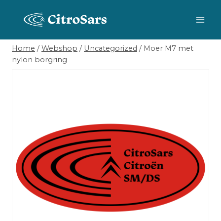
Skip
to
content
Home
/
Webshop
/
Uncategorized
/
Moer M7 met
nylon borgring