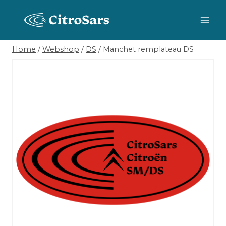
Skip
to
content
Home
/
Webshop
/
DS
/
Manchet remplateau DS