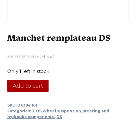
Manchet remplateau DS
€
18,97
(
€
15,68
excl. VAT)
Only 1 left in stock
Manchet
Add to cart
remplateau
DS
SKU:
DX394 161
quantity
Categories:
3. DS Wheel suspension, steering and
hydraulic components.
,
DS