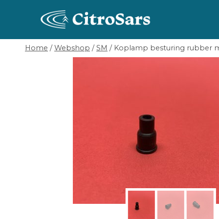
Skip
to
content
Home
/
Webshop
/
SM
/
Koplamp besturing rubber m