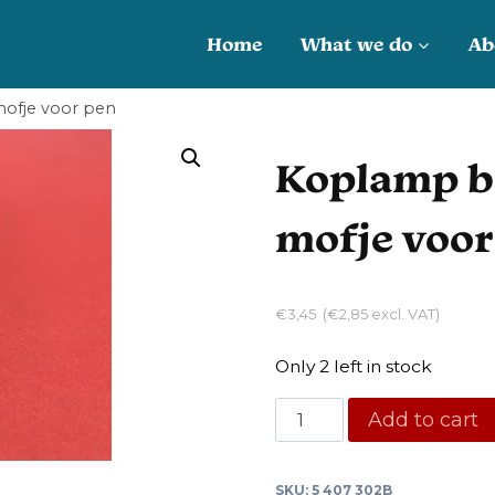
Home
What we do
Ab
ofje voor pen
Koplamp b
mofje voor
€
3,45
(
€
2,85
excl. VAT)
Only 2 left in stock
Koplamp
Add to cart
besturing
rubber
SKU:
5 407 302B