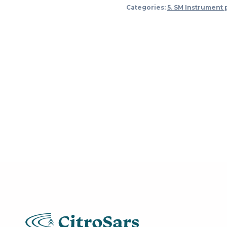
mofje
Categories:
5. SM Instrument 
voor
pen
quantity