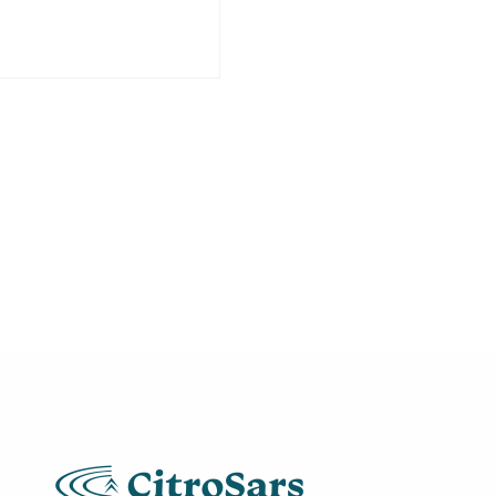
rubberhouder
links
quantity