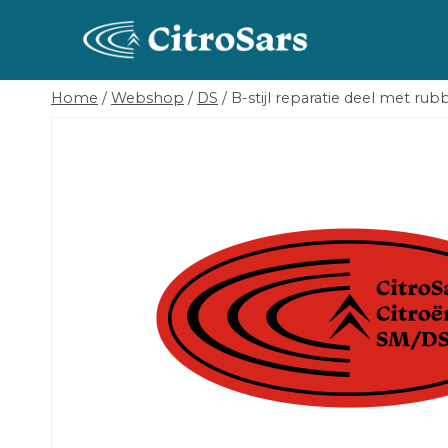
Skip
to
content
Home
/
Webshop
/
DS
/
B-stijl reparatie deel met rub