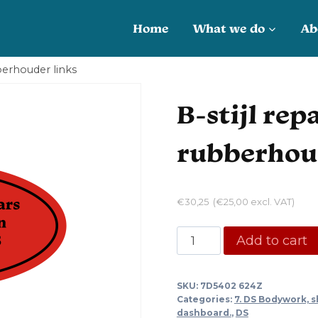
Home
What we do
Ab
berhouder links
B-stijl rep
rubberhoud
€
30,25
(
€
25,00
excl. VAT)
B-
Add to cart
stijl
reparatie
SKU:
7D5402 624Z
deel
Categories:
7. DS Bodywork, s
met
dashboard.
,
DS