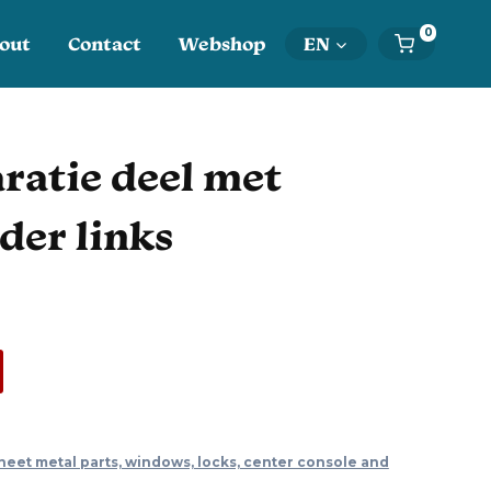
0
out
Contact
Webshop
EN
aratie deel met
er links
heet metal parts, windows, locks, center console and