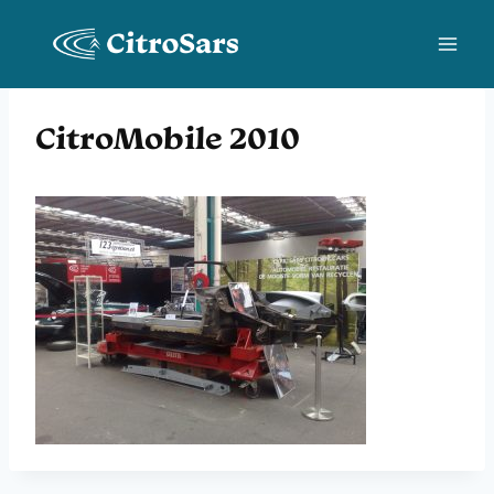
Skip
to
content
CitroMobile 2010