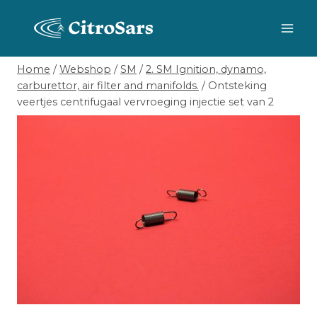
Skip
to
content
Home
/
Webshop
/
SM
/
2. SM Ignition, dynamo,
carburettor, air filter and manifolds.
/
Ontsteking
veertjes centrifugaal vervroeging injectie set van 2