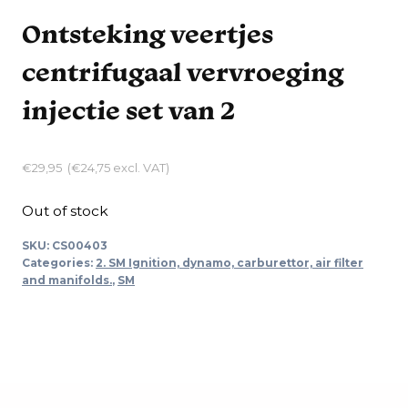
Ontsteking veertjes
centrifugaal vervroeging
injectie set van 2
€
29,95
(
€
24,75
excl. VAT)
Out of stock
SKU:
CS00403
Categories:
2. SM Ignition, dynamo, carburettor, air filter
and manifolds.
,
SM