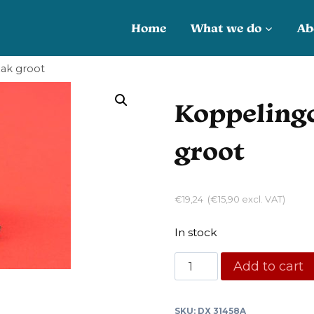
Home
What we do
Ab
zak groot
Koppelingc
groot
€
19,24
(
€
15,90
excl. VAT)
In stock
Koppelingcilinder
Add to cart
nemer
lekzak
SKU:
DX 31458A