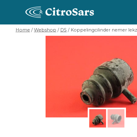
Skip
to
content
Home
/
Webshop
/
DS
/
Koppelingcilinder nemer lek