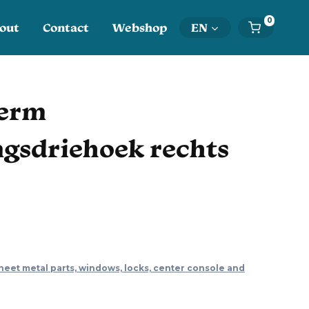
0
out
Contact
Webshop
EN
herm
ngsdriehoek rechts
heet metal parts, windows, locks, center console and