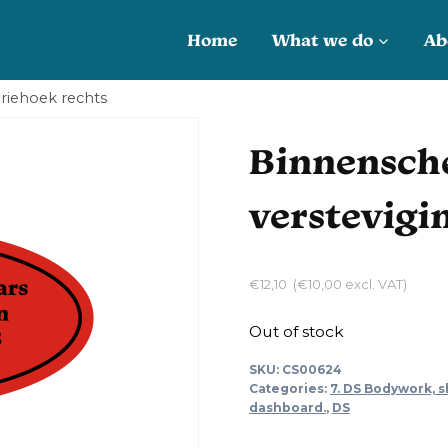
Home
What we do
Ab
riehoek rechts
Binnensc
verstevigi
€
12,10
(
€
10,00
excl. VAT)
Out of stock
SKU:
CS00624
Categories:
7. DS Bodywork, s
dashboard.
,
DS