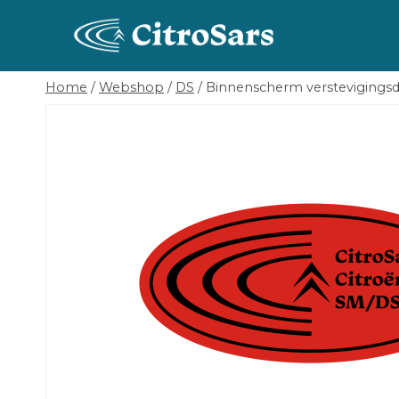
Skip
to
content
Home
/
Webshop
/
DS
/
Binnenscherm verstevigingsd